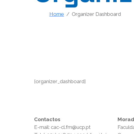
Home
Organizer Dashboard
[organizer_dashboard]
Contactos
Mora
E-mail: cac-cl.fm@ucp.pt
Faculd