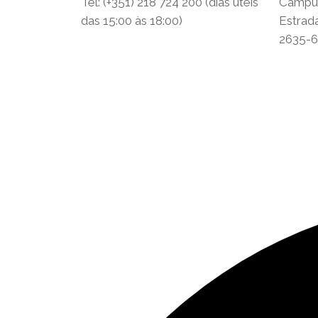
Tel: (+351) 218 724 200 (dias úteis
Campus
das 15:00 às 18:00)
Estrad
2635-6
Política de Privacidade
Termos e Condições