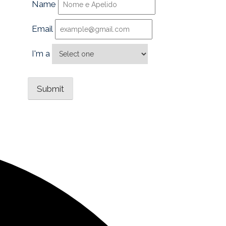
Name
Email
I'm a