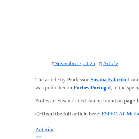
Novembro 7, 2025
Article
The article by
Professor
Susana Falardo
from
was published in
Forbes Portugal
, in the spec
Professor Susana’s text can be found on
page 
👉
Read the full article here
:
ESPECIAL Medici
Navegação
Anterior