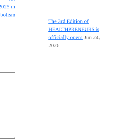
2025 in
abolism
The 3rd Edition of
HEALTHPRENEURS is
officially open!
Jun 24,
2026