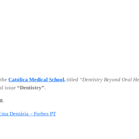
 the
Católica Medical School,
titled
“Dentistry Beyond Oral He
ial issue
“Dentistry”
.
18
.
na Dentária – Forbes PT