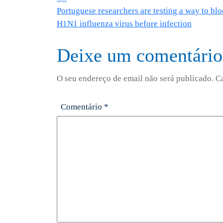
Portuguese researchers are testing a way to blo
de
H1N1 influenza virus before infection
artigos
Deixe um comentário
O seu endereço de email não será publicado.
C
Comentário
*