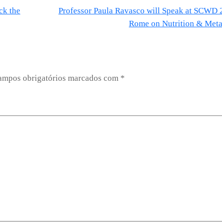
ck the
Professor Paula Ravasco will Speak at SCWD 
Rome on Nutrition & Met
ampos obrigatórios marcados com
*